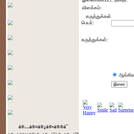
விளக்கம்:
கருத்துக்கள்
பெயர்:
கருத்துக்கள்:
ஆங்கில
à®…à®¤à®¿à®•à®®à¯