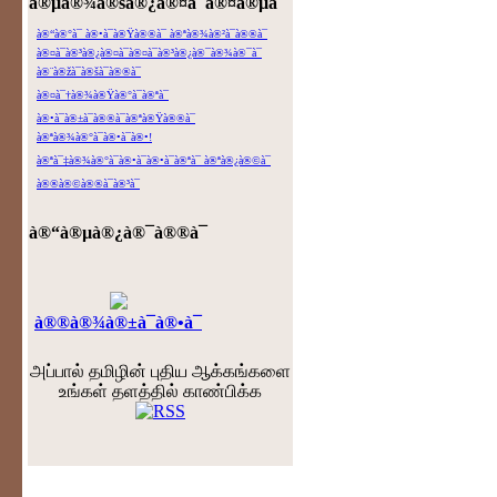
à®µà®¾à®šà®¿à®¤à¯à®¤à®µà¯ˆ
à®“à®°à¯ à®•à¯à®Ÿà®®à¯ à®ªà®¾à®²à¯à®®à¯
à®¤à¯à®³à®¿à®¤à¯à®¤à¯à®³à®¿à®¯à®¾à®¯à¯
à®¨à®žà¯à®šà¯à®®à¯
à®¤à¯†à®¾à®Ÿà®°à¯à®ªà¯
à®•à¯à®±à¯à®®à¯à®ªà®Ÿà®®à¯
à®ªà®¾à®°à¯à®•à¯à®•!
à®ªà¯‡à®¾à®°à¯à®•à¯à®•à¯à®ªà¯ à®ªà®¿à®©à¯
à®®à®©à®®à¯à®³à¯
à®“à®µà®¿à®¯à®®à¯
à®®à®¾à®±à¯à®•à¯
அப்பால் தமிழின் புதிய ஆக்கங்களை
உங்கள் தளத்தில் காண்பிக்க