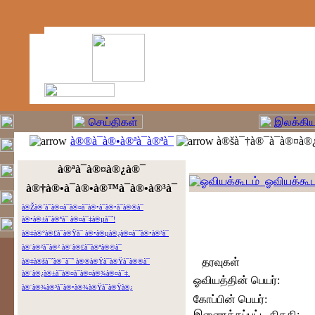
à®®à¯à®•à®ªà¯à®ªà¯
à®šà¯†à®¯à¯à®¤à®¿
à®ªà¯à®¤à®¿à®¯
ஓவியக்கூட
à®†à®•à¯à®•à®™à¯à®•à®³à¯
à®Žà®´à¯à®¤à¯à®¤à¯à®•à¯à®•à¯à®®à¯
à®•à®±à¯à®ªà¯ à®¤à¯‡à®µà¯ˆ!
à®‡à®°à®£à¯à®Ÿà¯ à®•à®µà®¿à®¤à¯ˆà®•à®³à¯
à®¨à®²à¯à®² à®¨à®£à¯à®ªà®©à¯
தரவுகள்
à®‡à®šà¯ˆà®¯à¯ˆ à®®à®Ÿà¯à®Ÿà¯à®®à¯
à®¨à®¿à®±à¯à®¤à¯à®¤à®¾à®¤à¯‡.
ஓவியத்தின் பெயர்:
à®¨à®¾à®³à¯à®•à®¾à®Ÿà¯à®Ÿà®¿
கோப்பின் பெயர்:
இணைக்கப்பட்ட திகதி: