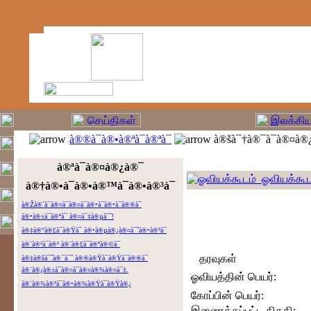
à®®à¯à®•à®ªà¯à®ªà¯
à®šà¯†à®¯à¯à®¤à®¿
à®ªà¯à®¤à®¿à®¯
ஓவியக்கூட
à®†à®•à¯à®•à®™à¯à®•à®³à¯
à®Žà®´à¯à®¤à¯à®¤à¯à®•à¯à®•à¯à®®à¯
à®•à®±à¯à®ªà¯ à®¤à¯‡à®µà¯ˆ!
à®‡à®°à®£à¯à®Ÿà¯ à®•à®µà®¿à®¤à¯ˆà®•à®³à¯
à®¨à®²à¯à®² à®¨à®£à¯à®ªà®©à¯
தரவுகள்
à®‡à®šà¯ˆà®¯à¯ˆ à®®à®Ÿà¯à®Ÿà¯à®®à¯
à®¨à®¿à®±à¯à®¤à¯à®¤à®¾à®¤à¯‡.
ஓவியத்தின் பெயர்:
à®¨à®¾à®³à¯à®•à®¾à®Ÿà¯à®Ÿà®¿
கோப்பின் பெயர்:
இணைக்கப்பட்ட திகதி: