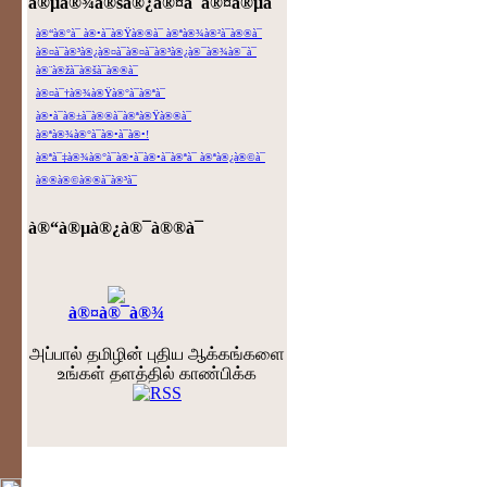
à®µà®¾à®šà®¿à®¤à¯à®¤à®µà¯ˆ
à®“à®°à¯ à®•à¯à®Ÿà®®à¯ à®ªà®¾à®²à¯à®®à¯
à®¤à¯à®³à®¿à®¤à¯à®¤à¯à®³à®¿à®¯à®¾à®¯à¯
à®¨à®žà¯à®šà¯à®®à¯
à®¤à¯†à®¾à®Ÿà®°à¯à®ªà¯
à®•à¯à®±à¯à®®à¯à®ªà®Ÿà®®à¯
à®ªà®¾à®°à¯à®•à¯à®•!
à®ªà¯‡à®¾à®°à¯à®•à¯à®•à¯à®ªà¯ à®ªà®¿à®©à¯
à®®à®©à®®à¯à®³à¯
à®“à®µà®¿à®¯à®®à¯
à®¤à®¯à®¾
அப்பால் தமிழின் புதிய ஆக்கங்களை
உங்கள் தளத்தில் காண்பிக்க