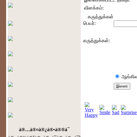
விளக்கம்:
கருத்துக்கள்
பெயர்:
கருத்துக்கள்:
ஆங்கில
à®…à®¤à®¿à®•à®®à¯