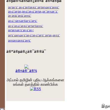
à®µà®¾à®šà®¿à®¤à¯à®¤à®µà¯ˆ
à®“à®°à¯ à®•à¯à®Ÿà®®à¯ à®ªà®¾à®²à¯à®®à¯
à®¤à¯à®³à®¿à®¤à¯à®¤à¯à®³à®¿à®¯à®¾à®¯à¯
à®¨à®žà¯à®šà¯à®®à¯
à®¤à¯†à®¾à®Ÿà®°à¯à®ªà¯
à®•à¯à®±à¯à®®à¯à®ªà®Ÿà®®à¯
à®ªà®¾à®°à¯à®•à¯à®•!
à®ªà¯‡à®¾à®°à¯à®•à¯à®•à¯à®ªà¯ à®ªà®¿à®©à¯
à®®à®©à®®à¯à®³à¯
à®“à®µà®¿à®¯à®®à¯
à®¤à®¯à®¾
அப்பால் தமிழின் புதிய ஆக்கங்களை
உங்கள் தளத்தில் காண்பிக்க
இதுவரை