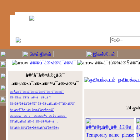
à®®à¯à®•à®ªà¯à®ªà¯
à®¤à¯†à®¾à®Ÿà®°à¯
à®ªà¯à®¤à®¿à®¯
ஓவியக்கூட
à®†à®•à¯à®•à®™à¯à®•à®³à¯
à®Žà®´à¯à®¤à¯à®¤à¯à®•à¯à®•à¯à®®à¯
à®•à®±à¯à®ªà¯ à®¤à¯‡à®µà¯ˆ!
à®‡à®°à®£à¯à®Ÿà¯ à®•à®µà®¿à®¤à¯ˆà®•à®³à¯
24 ஓவி
à®¨à®²à¯à®² à®¨à®£à¯à®ªà®©à¯
à®‡à®šà¯ˆà®¯à¯ˆ à®®à®Ÿà¯à®Ÿà¯à®®à¯
à®¨à®¿à®±à¯à®¤à¯à®¤à®¾à®¤à¯‡.
à®¨à®¾à®³à¯à®•à®¾à®Ÿà¯à®Ÿà®¿
Temporary name, please
T