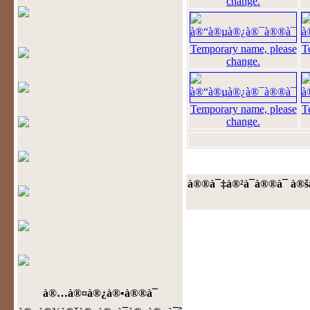
change.
Temporary name, please
T
change.
Temporary name, please
T
change.
à®®à¯‡à®²à¯à®®à¯ à®š
à®…à®¤à®¿à®•à®®à¯